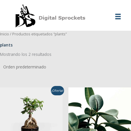
Ir
al
contenido
Inicio
/ Productos etiquetados “plants”
plants
Mostrando los 2 resultados
¡Oferta!