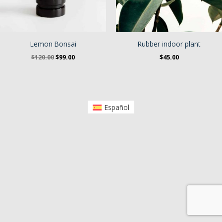
Lemon Bonsai
Rubber indoor plant
El
El
$
120.00
$
99.00
$
45.00
precio
precio
original
actual
era:
es:
$120.00.
$99.00.
Español