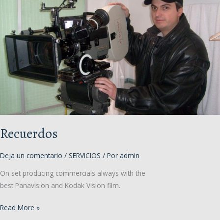
Recuerdos
Deja un comentario
/
SERVICIOS
/ Por
admin
On set producing commercials always with the
best Panavision and Kodak Vision film.
Recuerdos
Read More »