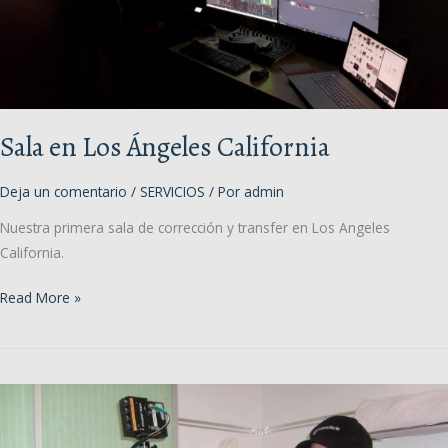
Sala en Los Ángeles California
Deja un comentario
/
SERVICIOS
/ Por
admin
Nuestra primera sala de corrección y transfer en Los Angeles
California.
Sala
Read More »
en
Los
Ángeles
California