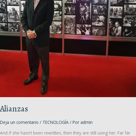
Alianzas
Deja un comentario
/
TECNOLOGÍA
/ Por
admin
And if she hasn’t been rewritten, then they are still using her. Far far