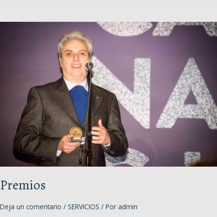
en
4k
Premios
Deja un comentario
/
SERVICIOS
/ Por
admin