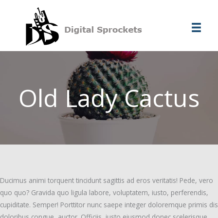
Ir
al
contenido
Old Lady Cactus
Ducimus animi torquent tincidunt sagittis ad eros veritatis! Pede, vero
quo quo? Gravida quo ligula labore, voluptatem, iusto, perferendis,
cupiditate. Semper! Porttitor nunc saepe integer doloremque primis dis
doloribus congue, auctor. Officiis, iusto eiusmod donec scelerisque