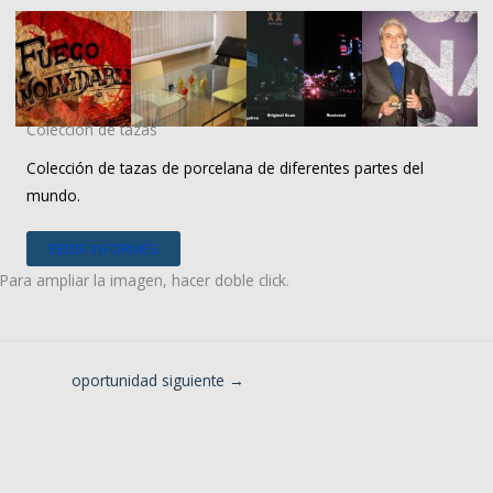
Ir
al
contenido
Colección de tazas
Colección de tazas de porcelana de diferentes partes del
mundo.
PEDIR INFORMES
Para ampliar la imagen, hacer doble click.
oportunidad siguiente
→